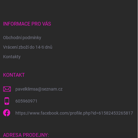
p
í
p
a
r
t
v
í
INFORMACE PRO VÁS
k
y
Obchodní podmínky
v
ý
Vrácení zboží do 14-ti dnů
p
i
Kontakty
s
u
KONTAKT
pavelklimsa
@
seznam.cz
605960971
https://www.facebook.com/profile.php?id=61582453265817
ADRESA PRODEJNY: