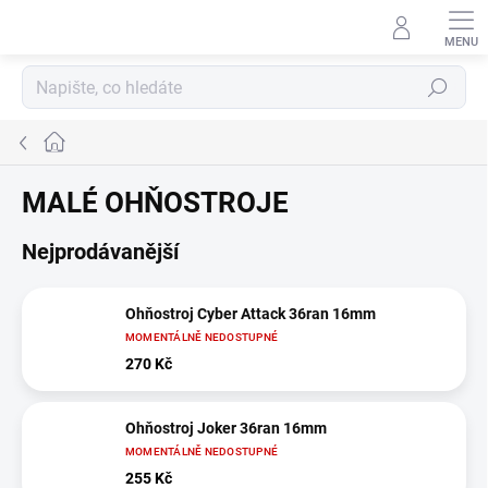
Přejít
na
obsah
Hledat
Domů
MALÉ OHŇOSTROJE
Nejprodávanější
Ohňostroj Cyber Attack 36ran 16mm
MOMENTÁLNĚ NEDOSTUPNÉ
270 Kč
Ohňostroj Joker 36ran 16mm
MOMENTÁLNĚ NEDOSTUPNÉ
255 Kč