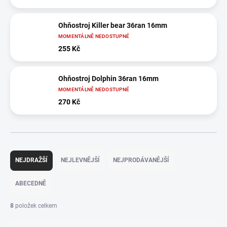
Ohňostroj Killer bear 36ran 16mm
MOMENTÁLNĚ NEDOSTUPNÉ
255 Kč
Ohňostroj Dolphin 36ran 16mm
MOMENTÁLNĚ NEDOSTUPNÉ
270 Kč
Ř
a
NEJDRAŽŠÍ
NEJLEVNĚJŠÍ
NEJPRODÁVANĚJŠÍ
z
e
ABECEDNĚ
n
í
8
položek celkem
p
r