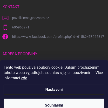
KONTAKT
pavelklimsa
@
seznam.cz
605960971
https://www.facebook.com/profile.php?id=61582453265817
ADRESA PRODEJNY:
Čebín 183
Tento web používá soubory cookie. Dalším procházením
tohoto webu vyjadřujete souhlas s jejich používáním.. Více
664 23
informací
zde
.
Nastavení
Copyright 2026
PYROTECHNIKA.SHOP
. Všechna práva vyhrazena.
Otevítací doba kamenné prodejny: 30.12.2025 15-18
Souhlasím
Vytvořil Shoptet