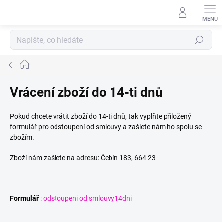
Přejít
na
obsah
Hledat
Domů
Vrácení zboží do 14-ti dnů
Pokud chcete vrátit zboží do 14-ti dnů, tak vyplňte přiložený
formulář pro odstoupení od smlouvy a zašlete nám ho spolu se
zbožím.
Zboží nám zašlete na adresu: Čebín 183, 664 23
Formulář
: odstoupeni od smlouvy14dni