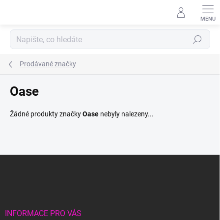
Přejít
na
obsah
Hledat
Prodávané značky
Oase
Žádné produkty značky
Oase
nebyly nalezeny...
Z
á
p
a
t
í
INFORMACE PRO VÁS