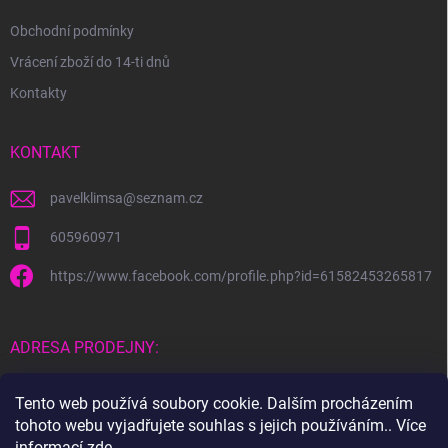
Obchodní podmínky
Vrácení zboží do 14-ti dnů
Kontakty
KONTAKT
pavelklimsa
@
seznam.cz
605960971
https://www.facebook.com/profile.php?id=61582453265817
ADRESA PRODEJNY:
Čebín 183
Tento web používá soubory cookie. Dalším procházením
tohoto webu vyjadřujete souhlas s jejich používáním.. Více
664 23
informací
zde
.