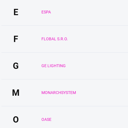
E
ESPA
F
FLOBAL S.R.O.
G
GE LIGHTING
M
MONARCHSYSTEM
O
OASE