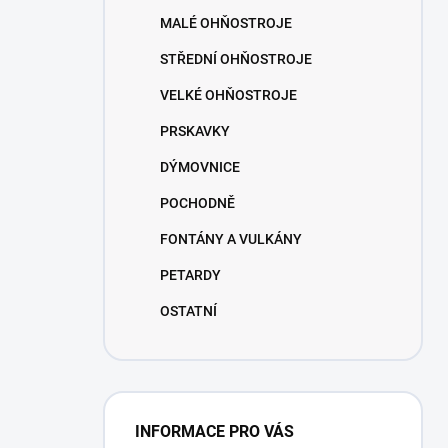
n
MALÉ OHŇOSTROJE
í
p
STŘEDNÍ OHŇOSTROJE
a
n
VELKÉ OHŇOSTROJE
e
PRSKAVKY
l
DÝMOVNICE
POCHODNĚ
FONTÁNY A VULKÁNY
PETARDY
OSTATNÍ
INFORMACE PRO VÁS