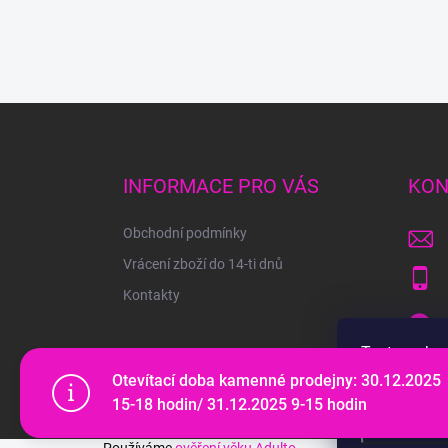
Z
á
p
a
INFORMACE PRO VÁS
KON
t
í
Obchodní podmínky
Vrácení zboží do 14-ti dnů
Kontakty
Tento web p
webu vyjadřu
Otevítací doba kamenné prodejny: 30.12.2025
15-18 hodin/ 31.12.2025 9-15 hodin
Copyright 2026
PYROTECHNIKA.SHOP
. Všechna práva
Nastaven