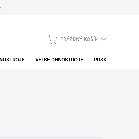
4-ti dnů
PRÁZDNÝ KOŠÍK
NÁKUPNÍ
KOŠÍK
HŇOSTROJE
VELKÉ OHŇOSTROJE
PRSKAVKY
DÝM