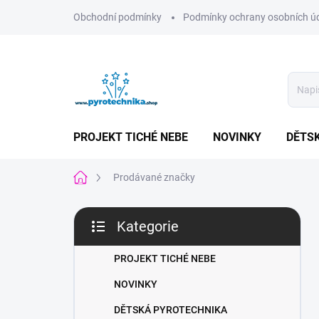
Přejít
Obchodní podmínky
Podmínky ochrany osobních ú
na
obsah
PROJEKT TICHÉ NEBE
NOVINKY
DĚTS
Domů
Prodávané značky
P
Kategorie
o
Přeskočit
s
kategorie
t
PROJEKT TICHÉ NEBE
r
NOVINKY
a
n
DĚTSKÁ PYROTECHNIKA