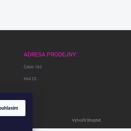
ADRESA PRODEJNY:
Čebín 183
664 23
ouhlasím
Vytvořil Shoptet