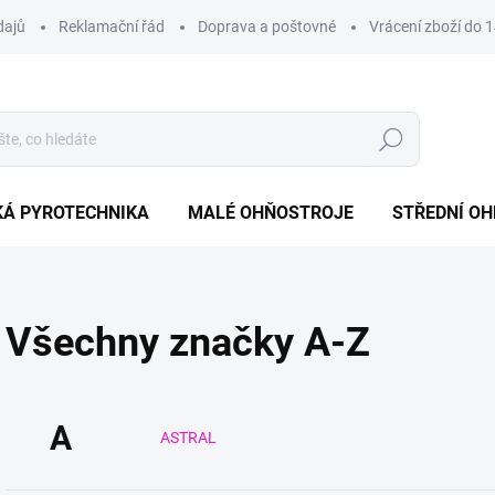
dajů
Reklamační řád
Doprava a poštovné
Vrácení zboží do 1
Hledat
KÁ PYROTECHNIKA
MALÉ OHŇOSTROJE
STŘEDNÍ O
Všechny značky A-Z
A
ASTRAL