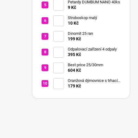
Petardy DUMBUM NANO 40ks
9 Kč
Stroboskop malý
10 Kč
Dinomit 25 ran
199 Kč
Odpalovací zařízení 4 odpaly
395 Kč
Best price 25/30mm
604 Kč
Oranžová dýmovnice s trhací
pojistkou
179 Kč