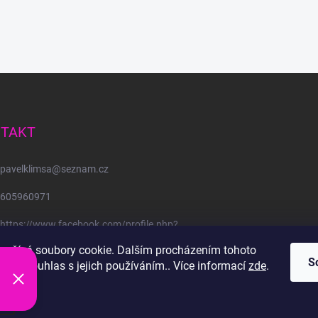
TAKT
pavelklimsa
@
seznam.cz
605960971
https://www.facebook.com/profile.php?
id=61582453265817
oužívá soubory cookie. Dalším procházením tohoto
S
jete souhlas s jejich používáním.. Více informací
zde
.
 vyhrazena.
í