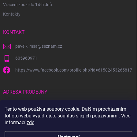
Vrácení zboží do 14-ti dnů
Kontakty
KONTAKT
pavelklimsa
@
seznam.cz
605960971
https://www.facebook.com/profile.php?id=61582453265817
ADRESA PRODEJNY:
Čebín 183
Tento web používá soubory cookie. Dalším procházením
tohoto webu vyjadřujete souhlas s jejich používáním.. Více
664 23
informací
zde
.