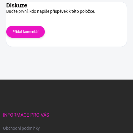
Diskuze
Buďte první, kdo napíše příspěvek k této položce.
Přidat komentář
Z
á
p
a
t
í
INFORMACE PRO VÁS
Obchodní podmínky