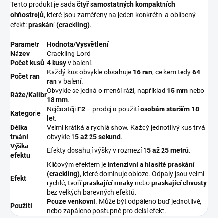
Tento produkt je sada
čtyř samostatných kompaktních
ohňostrojů
, které jsou zaměřeny na jeden konkrétní a oblíbený
efekt:
praskání (crackling)
.
Parametr
Hodnota/Vysvětlení
Název
Crackling Lord
Počet kusů
4 kusy
v balení.
Každý kus obvykle obsahuje
16 ran
, celkem tedy
64
Počet ran
ran
v balení.
Obvykle se jedná o menší ráži, například
15 mm
nebo
Ráže/Kalibr
18 mm
.
Nejčastěji
F2
– prodej a použití
osobám starším 18
Kategorie
let
.
Délka
Velmi krátká a rychlá show. Každý jednotlivý kus trvá
trvání
obvykle
15 až 25 sekund
.
Výška
Efekty dosahují výšky v rozmezí
15 až 25 metrů
.
efektu
Klíčovým efektem je
intenzivní a hlasité praskání
(crackling)
, které dominuje obloze. Odpaly jsou velmi
Efekt
rychlé, tvoří
praskající mraky
nebo
praskající chvosty
bez velkých barevných efektů.
Pouze venkovní
. Může být odpáleno buď jednotlivě,
Použití
nebo zapáleno postupně pro delší efekt.